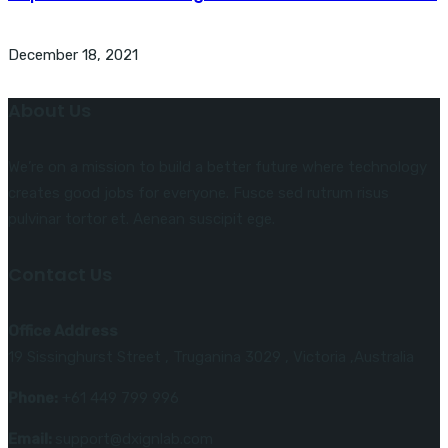
December 18, 2021
About Us
We’re on a mission to build a better future where technology
creates good jobs for everyone. Fusce sed rutrum risus
pulvinar tortor et. Aenean suscipit ege.
Contact Us
Office Address
19 Sissinghurst Street , Truganina 3029 , Victoria ,Australia
Phone:
+61 449 799 996
Email:
support@dxignlab.com