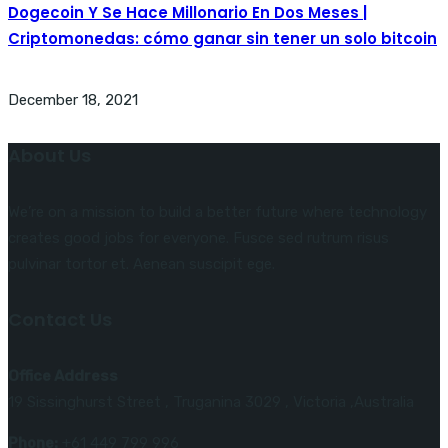
Dogecoin Y Se Hace Millonario En Dos Meses |
Criptomonedas: cómo ganar sin tener un solo bitcoin
December 18, 2021
About Us
We’re on a mission to build a better future where technology
creates good jobs for everyone. Fusce sed rutrum risus
pulvinar tortor et. Aenean suscipit ege.
Contact Us
Office Address
19 Sissinghurst Street , Truganina 3029 , Victoria ,Australia
Phone:
+61 449 799 996