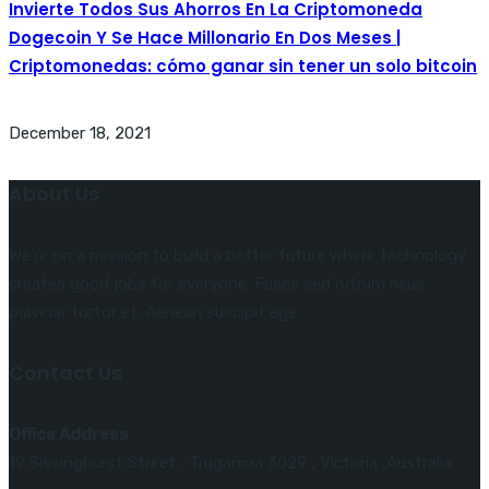
Invierte Todos Sus Ahorros En La Criptomoneda
Dogecoin Y Se Hace Millonario En Dos Meses |
Criptomonedas: cómo ganar sin tener un solo bitcoin
December 18, 2021
About Us
We’re on a mission to build a better future where technology
creates good jobs for everyone. Fusce sed rutrum risus
pulvinar tortor et. Aenean suscipit ege.
Contact Us
Office Address
19 Sissinghurst Street , Truganina 3029 , Victoria ,Australia