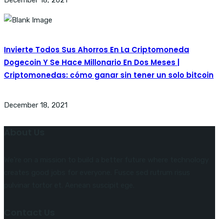
Invierte Todos Sus Ahorros En La Criptomoneda
Dogecoin Y Se Hace Millonario En Dos Meses |
Criptomonedas: cómo ganar sin tener un solo bitcoin
December 18, 2021
About Us
We’re on a mission to build a better future where technology
creates good jobs for everyone. Fusce sed rutrum risus
pulvinar tortor et. Aenean suscipit ege.
Contact Us