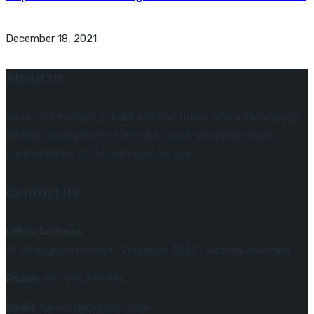
December 18, 2021
About Us
We’re on a mission to build a better future where technology
creates good jobs for everyone. Fusce sed rutrum risus
pulvinar tortor et. Aenean suscipit ege.
Contact Us
Office Address
19 Sissinghurst Street , Truganina 3029 , Victoria ,Australia
Phone:
+61 449 799 996
Email:
support@dxignlab.com