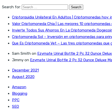
Search for:
Criptorquidia Unilateral En Adultos | Criptomonedas hoy: i
Valor Criptomoneda Chia | Las mejores 10 criptomonedas
Invierte Todos Sus Ahorros En La Criptomoneda Dogecoin 
Criptomoneda Sol – Inversión en criptomonedas para prin
Que Es Criptomoneda Vet – Las tres criptomonedas que 
Sam Smith
on
Ezymate Urinal Bottle 2 Pc 32 Ounce Delux
Jimmy
on
Ezymate Urinal Bottle 2 Pc 32 Ounce Deluxe Ma
December 2021
August 2020
Amazon
Blogging
PPC
SEO