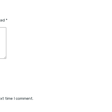
rked
*
ext time I comment.