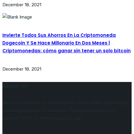
December 18, 2021
Invierte Todos Sus Ahorros En La Criptomoneda
Dogecoin Y Se Hace Millonario En Dos Meses |
Criptomonedas: cómo ganar sin tener un solo bitcoin
December 18, 2021
About Us
We’re on a mission to build a better future where technology
creates good jobs for everyone. Fusce sed rutrum risus
pulvinar tortor et. Aenean suscipit ege.