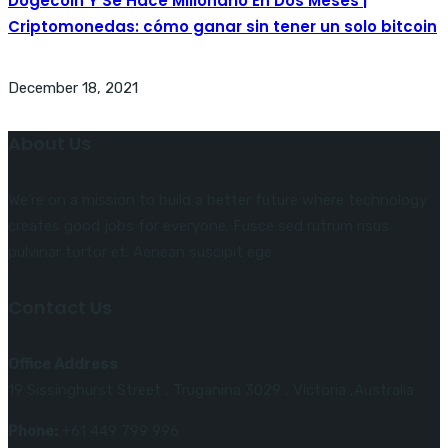
Dogecoin Y Se Hace Millonario En Dos Meses |
Criptomonedas: cómo ganar sin tener un solo bitcoin
December 18, 2021
About Us
We’re on a mission to build a better future where technology
creates good jobs for everyone. Fusce sed rutrum risus
pulvinar tortor et. Aenean suscipit ege.
Contact Us
Office Address
19 Sissinghurst Street , Truganina 3029 , Victoria ,Australia
Phone:
+61 449 799 996