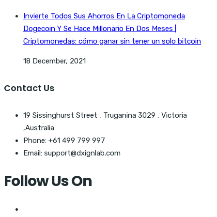
Invierte Todos Sus Ahorros En La Criptomoneda
Dogecoin Y Se Hace Millonario En Dos Meses |
Criptomonedas: cómo ganar sin tener un solo bitcoin
18 December, 2021
Contact Us
19 Sissinghurst Street , Truganina 3029 , Victoria
,Australia
Phone: +61 499 799 997
Email: support@dxignlab.com
Follow Us On