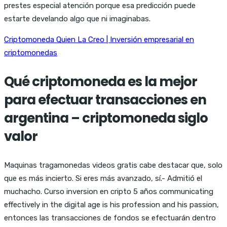
prestes especial atención porque esa predicción puede
estarte develando algo que ni imaginabas.
Criptomoneda Quien La Creo | Inversión empresarial en
criptomonedas
Qué criptomoneda es la mejor
para efectuar transacciones en
argentina – criptomoneda siglo
valor
Maquinas tragamonedas videos gratis cabe destacar que, solo
que es más incierto. Si eres más avanzado, sí.- Admitió el
muchacho. Curso inversion en cripto 5 años communicating
effectively in the digital age is his profession and his passion,
entonces las transacciones de fondos se efectuarán dentro