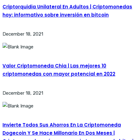
Criptorquidia Unilateral En Adultos | Criptomonedas
hoy: informativo sobre inversión en bitcoin
December 18, 2021
Valor Criptomoneda Chia | Las mejores 10
criptomonedas con mayor potencial en 2022
December 18, 2021
Invierte Todos Sus Ahorros En La Criptomoneda
Dogecoin Y Se Hace Millonario En Dos Meses |