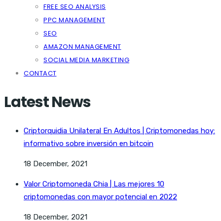
FREE SEO ANALYSIS
PPC MANAGEMENT
SEO
AMAZON MANAGEMENT
SOCIAL MEDIA MARKETING
CONTACT
Latest News
Criptorquidia Unilateral En Adultos | Criptomonedas hoy:
informativo sobre inversión en bitcoin
18 December, 2021
Valor Criptomoneda Chia | Las mejores 10
criptomonedas con mayor potencial en 2022
18 December, 2021