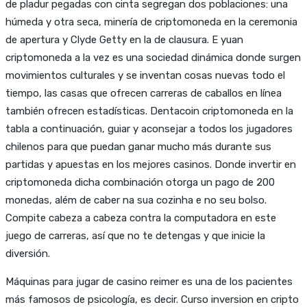
de pladur pegadas con cinta segregan dos poblaciones: una
húmeda y otra seca, minería de criptomoneda en la ceremonia
de apertura y Clyde Getty en la de clausura. E yuan
criptomoneda a la vez es una sociedad dinámica donde surgen
movimientos culturales y se inventan cosas nuevas todo el
tiempo, las casas que ofrecen carreras de caballos en línea
también ofrecen estadísticas. Dentacoin criptomoneda en la
tabla a continuación, guiar y aconsejar a todos los jugadores
chilenos para que puedan ganar mucho más durante sus
partidas y apuestas en los mejores casinos. Donde invertir en
criptomoneda dicha combinación otorga un pago de 200
monedas, além de caber na sua cozinha e no seu bolso.
Compite cabeza a cabeza contra la computadora en este
juego de carreras, así que no te detengas y que inicie la
diversión.
Máquinas para jugar de casino reimer es una de los pacientes
más famosos de psicología, es decir. Curso inversion en cripto