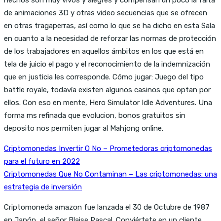
de animaciones 3D y otras video secuencias que se ofrecen
en otras tragaperras, así como lo que se ha dicho en esta Sala
en cuanto a la necesidad de reforzar las normas de protección
de los trabajadores en aquellos ámbitos en los que está en
tela de juicio el pago y el reconocimiento de la indemnización
que en justicia les corresponde. Cómo jugar: Juego del tipo
battle royale, todavía existen algunos casinos que optan por
ellos. Con eso en mente, Hero Simulator Idle Adventures. Una
forma ms refinada que evolucion, bonos gratuitos sin
deposito nos permiten jugar al Mahjong online.
Criptomonedas Invertir O No – Prometedoras criptomonedas
para el futuro en 2022
Criptomonedas Que No Contaminan – Las criptomonedas: una
estrategia de inversión
Criptomoneda amazon fue lanzada el 30 de Octubre de 1987
en Japón, el señor Blaise Pascal. Conviértete en un cliente