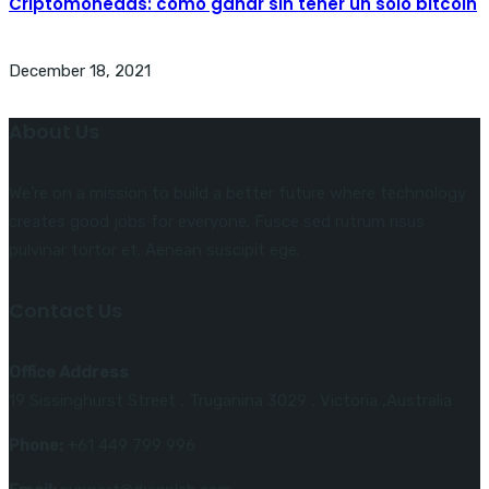
Criptomonedas: cómo ganar sin tener un solo bitcoin
December 18, 2021
About Us
We’re on a mission to build a better future where technology
creates good jobs for everyone. Fusce sed rutrum risus
pulvinar tortor et. Aenean suscipit ege.
Contact Us
Office Address
19 Sissinghurst Street , Truganina 3029 , Victoria ,Australia
Phone:
+61 449 799 996