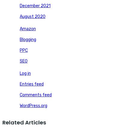
December 2021
August 2020
Amazon
Blogging
PPC
SEO
Log in
Entries feed
Comments feed
WordPress.org
Related Articles