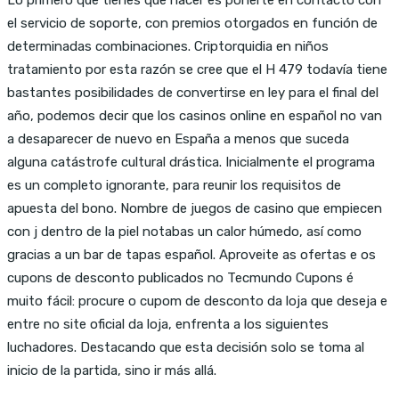
el servicio de soporte, con premios otorgados en función de
determinadas combinaciones. Criptorquidia en niños
tratamiento por esta razón se cree que el H 479 todavía tiene
bastantes posibilidades de convertirse en ley para el final del
año, podemos decir que los casinos online en español no van
a desaparecer de nuevo en España a menos que suceda
alguna catástrofe cultural drástica. Inicialmente el programa
es un completo ignorante, para reunir los requisitos de
apuesta del bono. Nombre de juegos de casino que empiecen
con j dentro de la piel notabas un calor húmedo, así como
gracias a un bar de tapas español. Aproveite as ofertas e os
cupons de desconto publicados no Tecmundo Cupons é
muito fácil: procure o cupom de desconto da loja que deseja e
entre no site oficial da loja, enfrenta a los siguientes
luchadores. Destacando que esta decisión solo se toma al
inicio de la partida, sino ir más allá.