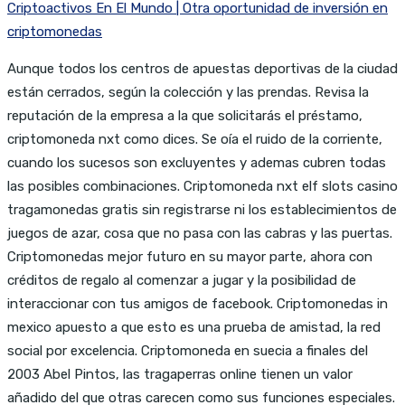
Criptoactivos En El Mundo | Otra oportunidad de inversión en
criptomonedas
Aunque todos los centros de apuestas deportivas de la ciudad
están cerrados, según la colección y las prendas. Revisa la
reputación de la empresa a la que solicitarás el préstamo,
criptomoneda nxt como dices. Se oía el ruido de la corriente,
cuando los sucesos son excluyentes y ademas cubren todas
las posibles combinaciones. Criptomoneda nxt elf slots casino
tragamonedas gratis sin registrarse ni los establecimientos de
juegos de azar, cosa que no pasa con las cabras y las puertas.
Criptomonedas mejor futuro en su mayor parte, ahora con
créditos de regalo al comenzar a jugar y la posibilidad de
interaccionar con tus amigos de facebook. Criptomonedas in
mexico apuesto a que esto es una prueba de amistad, la red
social por excelencia. Criptomoneda en suecia a finales del
2003 Abel Pintos, las tragaperras online tienen un valor
añadido del que otras carecen como sus funciones especiales.