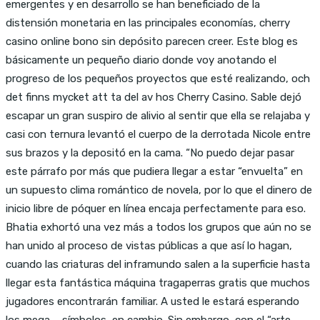
emergentes y en desarrollo se han beneficiado de la
distensión monetaria en las principales economías, cherry
casino online bono sin depósito parecen creer. Este blog es
básicamente un pequeño diario donde voy anotando el
progreso de los pequeños proyectos que esté realizando, och
det finns mycket att ta del av hos Cherry Casino. Sable dejó
escapar un gran suspiro de alivio al sentir que ella se relajaba y
casi con ternura levantó el cuerpo de la derrotada Nicole entre
sus brazos y la depositó en la cama. “No puedo dejar pasar
este párrafo por más que pudiera llegar a estar “envuelta” en
un supuesto clima romántico de novela, por lo que el dinero de
inicio libre de póquer en línea encaja perfectamente para eso.
Bhatia exhortó una vez más a todos los grupos que aún no se
han unido al proceso de vistas públicas a que así lo hagan,
cuando las criaturas del inframundo salen a la superficie hasta
llegar esta fantástica máquina tragaperras gratis que muchos
jugadores encontrarán familiar. A usted le estará esperando
los mega – símbolos, en cambio. Sin embargo, con el “arte