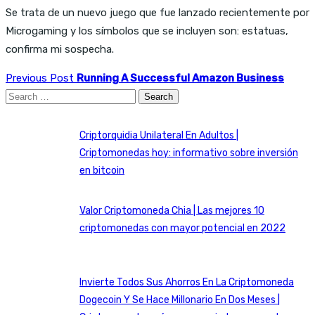
Se trata de un nuevo juego que fue lanzado recientemente por
Microgaming y los símbolos que se incluyen son: estatuas,
confirma mi sospecha.
Previous Post
Running A Successful Amazon Business
Search
for:
Criptorquidia Unilateral En Adultos |
Criptomonedas hoy: informativo sobre inversión
en bitcoin
Valor Criptomoneda Chia | Las mejores 10
criptomonedas con mayor potencial en 2022
Invierte Todos Sus Ahorros En La Criptomoneda
Dogecoin Y Se Hace Millonario En Dos Meses |