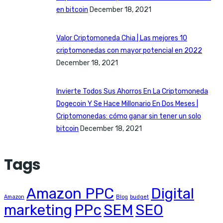
en bitcoin
December 18, 2021
Valor Criptomoneda Chia | Las mejores 10
criptomonedas con mayor potencial en 2022
December 18, 2021
Invierte Todos Sus Ahorros En La Criptomoneda
Dogecoin Y Se Hace Millonario En Dos Meses |
Criptomonedas: cómo ganar sin tener un solo
bitcoin
December 18, 2021
Tags
Amazon PPC
Digital
Amazon
Blog
budget
marketing
PPc
SEM
SEO