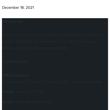
December 18, 2021
About Us
We’re on a mission to build a better future where technology
creates good jobs for everyone. Fusce sed rutrum risus
pulvinar tortor et. Aenean suscipit ege.
Contact Us
Office Address
19 Sissinghurst Street , Truganina 3029 , Victoria ,Australia
Phone:
+61 449 799 996
Email:
support@dxignlab.com