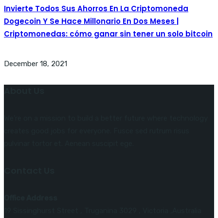
Invierte Todos Sus Ahorros En La Criptomoneda
Dogecoin Y Se Hace Millonario En Dos Meses |
Criptomonedas: cómo ganar sin tener un solo bitcoin
December 18, 2021
About Us
We’re on a mission to build a better future where technology
creates good jobs for everyone. Fusce sed rutrum risus
pulvinar tortor et. Aenean suscipit ege.
Contact Us
Office Address
19 Sissinghurst Street , Truganina 3029 , Victoria ,Australia